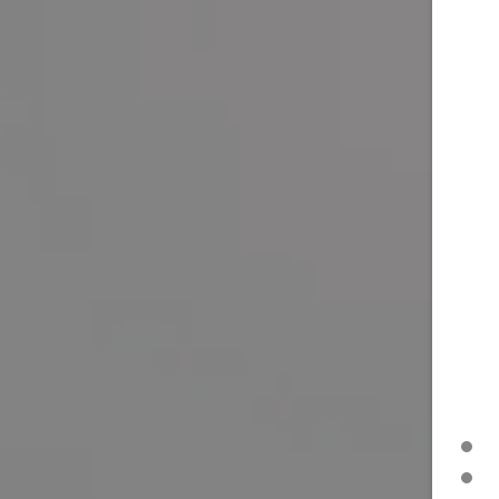
ROZWIĄZANIA PODTYNKOWE
KOLUMNA DOZOWNIKA DEZYNFEKCYJNEGO