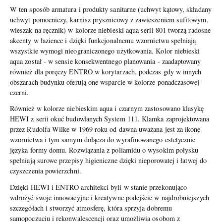
W ten sposób armatura i produkty sanitarne (uchwyt kątowy, składany
uchwyt pomocniczy, karnisz prysznicowy z zawieszeniem sufitowym,
wieszak na ręcznik) w kolorze niebieski aqua serii 801 tworzą radosne
akcenty w łazience i dzięki funkcjonalnemu wzornictwu spełniają
wszystkie wymogi nieograniczonego użytkowania. Kolor niebieski
aqua został - w sensie konsekwentnego planowania - zaadaptowany
również dla poręczy ENTRO w korytarzach, podczas gdy w innych
obszarach budynku oferują one wsparcie w kolorze ponadczasowej
czerni.
Również w kolorze niebieskim aqua i czarnym zastosowano klasykę
HEWI z serii okuć budowlanych System 111. Klamka zaprojektowana
przez Rudolfa Wilke w 1969 roku od dawna uważana jest za ikonę
wzornictwa i tym samym dołącza do wyrafinowanego estetycznie
języka formy domu. Rozwiązania z poliamidu o wysokim połysku
spełniają surowe przepisy higieniczne dzięki nieporowatej i łatwej do
czyszczenia powierzchni.
Dzięki HEWI i ENTRO architekci byli w stanie przekonująco
wdrożyć swoje innowacyjne i kreatywne podejście w najdrobniejszych
szczegółach i stworzyć atmosferę, która sprzyja dobremu
samopoczuciu i rekonwalescencji oraz umożliwia osobom z