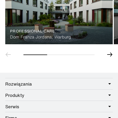
PROFESSIONAL CARE
Dom Franza Jordana, Warburg
Rozwiązania
Produkty
Care
Public
Serwis
Łazienki
Hotel
Okucia
Firma