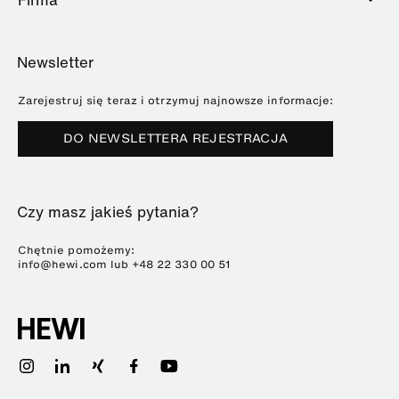
Oferta usług
Education
Katalog Online
Planowanie i doradztwo
O HEWI
Home
Wystawy
Newsletter
Broszury i katalogi
Referencje
Downloads
Prasa
Zarejestruj się teraz i otrzymuj najnowsze informacje:
Terminy targów
DO NEWSLETTERA REJESTRACJA
Zrównoważony rozwój
Kariera
Czy masz jakieś pytania?
Chętnie pomożemy:
info@hewi.com lub
+48 22 330 00 51